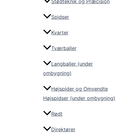
Stødteknik og Præcision
Spidser
Kvarter
Tværballer
Langballer (under
ombygning)
Højspider og Omvendte
Højspidser (under ombygning)
Rødt
Direktører