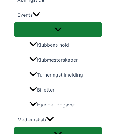
Åbningstider
Events
Klubbens hold
Klubmesterskaber
Turneringstilmelding
Billetter
Hjælper opgaver
Medlemskab