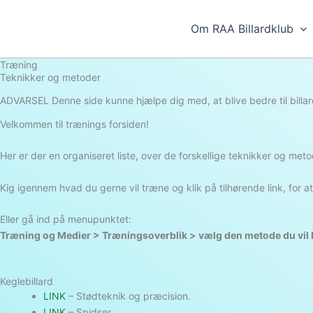
Gå
til
Om RAA Billardklub
indholdet
Træning
Teknikker og metoder
ADVARSEL
Denne side kunne hjælpe dig med, at blive bedre til billar
Velkommen til trænings forsiden!
Her er der en organiseret liste, over de forskellige teknikker og me
Kig igennem hvad du gerne vil træne og klik på tilhørende link, for
Eller gå ind på menupunktet:
Træning og Medier > Træningsoverblik > vælg den metode du vil
Keglebillard
LINK
– Stødteknik og præcision.
LINK
– Spidser.