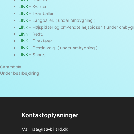
LINK
– Kvarter.
LINK
– Tværballer.
LINK
– Langballer. ( under ombygning )
LINK
– Højspidser og omvendte højspidser. ( under ombygn
LINK
– Rødt.
LINK
– Direktører.
LINK
– Dessin valg. ( under ombygning )
LINK
– Shorts.
Carambole
Under bearbejdning
Kontaktoplysninger
Mail:
raa@raa-billard.dk