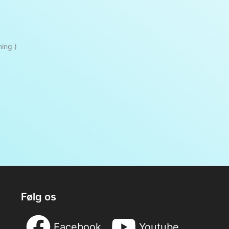
ing )
Følg os
Facebook
Youtube