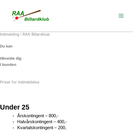
Gå
til
indholdet
Indmelding i RAA Billardklub
Du kan
tilmelde dig
I bunden
Priser for indmeldelse
Under 25
Årskontingent – 800,-
Halvårskontingent – 400,-
Kvartalskontingent – 200,